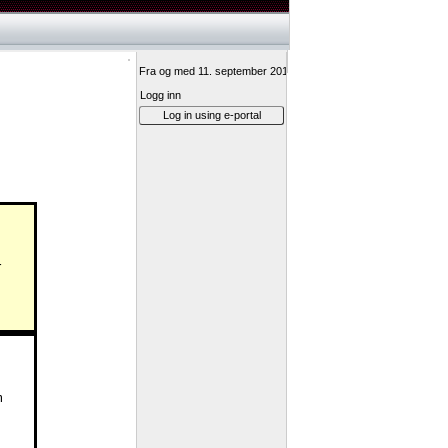
Fra og med 11. september 2017 vil innlogging til Min vei-ressurs
Logg inn
Log in using e-portal
r
m