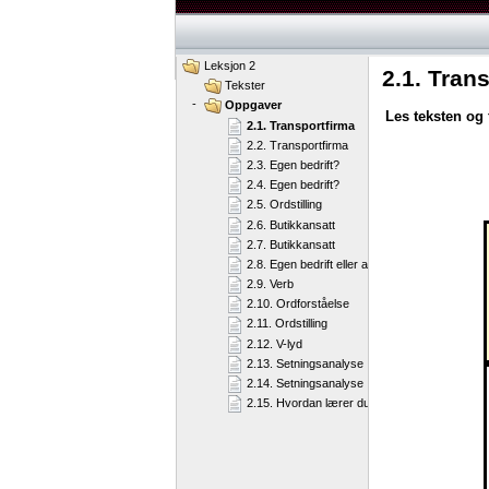
Leksjon 2
2.1. Tran
Tekster
-
Oppgaver
Les
teksten
og
2.1. Transportfirma
2.2. Transportfirma
2.3. Egen bedrift?
2.4. Egen bedrift?
2.5. Ordstilling
2.6. Butikkansatt
2.7. Butikkansatt
2.8. Egen bedrift eller ansatt?
2.9. Verb
2.10. Ordforståelse
2.11. Ordstilling
2.12. V-lyd
2.13. Setningsanalyse
2.14. Setningsanalyse
2.15. Hvordan lærer du best?