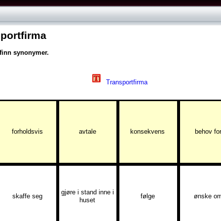
sportfirma
finn
synonymer.
Transportfirma
forholdsvis
avtale
konsekvens
behov
fo
gjøre
i
stand
inne
i
skaffe
seg
følge
ønske
o
huset