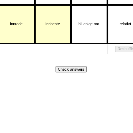
innrede
innhente
bli
enige
om
relativt
Reshuffl
Check answers