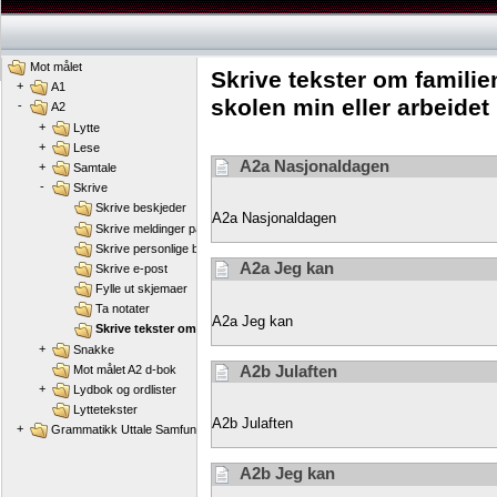
Mot målet
Skrive tekster om familie
+
A1
skolen min eller arbeidet 
-
A2
+
Lytte
+
Lese
A2a Nasjonaldagen
+
Samtale
-
Skrive
Skrive beskjeder
A2a Nasjonaldagen
Skrive meldinger på SMS
Skrive personlige brev
A2a Jeg kan
Skrive e-post
Fylle ut skjemaer
Ta notater
A2a Jeg kan
Skrive tekster om familien min, hjemstedet mitt, byen min, skolen min
+
Snakke
A2b Julaften
Mot målet A2 d-bok
+
Lydbok og ordlister
Lyttetekster
A2b Julaften
+
Grammatikk Uttale Samfunnskunnskap
A2b Jeg kan