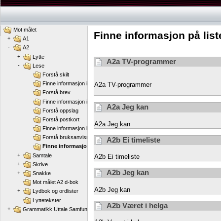
Mot målet
Finne informasjon på list
+
A1
-
A2
+
Lytte
A2a TV-programmer
-
Lese
Forstå skilt
Finne informasjon i reklamebrosjyrer eller annonser
A2a TV-programmer
Forstå brev
Finne informasjon i tekster
A2a Jeg kan
Forstå oppslag
Forstå postkort
A2a Jeg kan
Finne informasjon i kataloger
Forstå bruksanvisninger
A2b Ei timeliste
Finne informasjon på lister
+
Samtale
A2b Ei timeliste
+
Skrive
A2b Jeg kan
+
Snakke
Mot målet A2 d-bok
A2b Jeg kan
+
Lydbok og ordlister
Lyttetekster
A2b Været i helga
+
Grammatikk Uttale Samfunnskunnskap