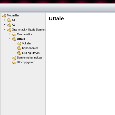
Mot målet
Uttale
+
A1
+
A2
-
Grammatikk Uttale Samfunnskunnskap
+
Grammatikk
-
Uttale
Vokaler
Konsonanter
Ord og uttrykk
Samfunnskunnskap
Bildeoppgaver