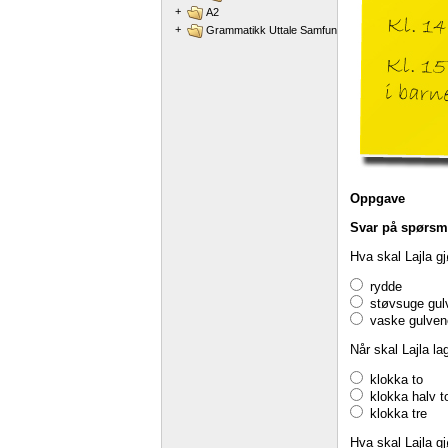
+
A2
+
Grammatikk Uttale Samfunnskunnskap
Oppgave
Svar
på
spørsm
Hva
skal
Lajla
gj
rydde
støvsuge gul
vaske gulven
Når
skal
Lajla
la
klokka to
klokka halv t
klokka tre
Hva
skal
Lajla
gj