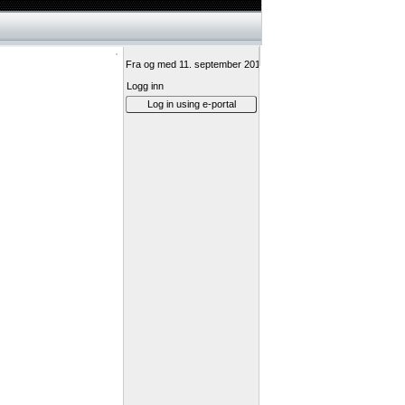
Fra og med 11. september 2017 vil innlogging til Min vei-ressurs
Logg inn
Log in using e-portal