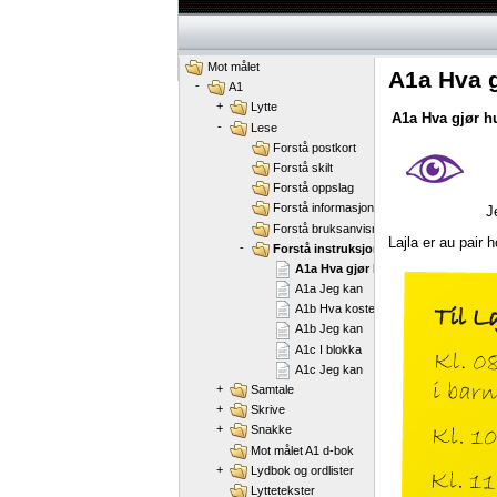
Mot målet
A1a Hva 
-
A1
+
Lytte
A1a
Hva
gjør
h
-
Lese
Forstå postkort
Forstå skilt
Forstå oppslag
Forstå informasjonstekster
J
Forstå bruksanvisninger
Lajla
er
au
pair
h
-
Forstå instruksjoner
A1a Hva gjør hun?
A1a Jeg kan
A1b Hva koster billetten?
A1b Jeg kan
A1c I blokka
A1c Jeg kan
+
Samtale
+
Skrive
+
Snakke
Mot målet A1 d-bok
+
Lydbok og ordlister
Lyttetekster