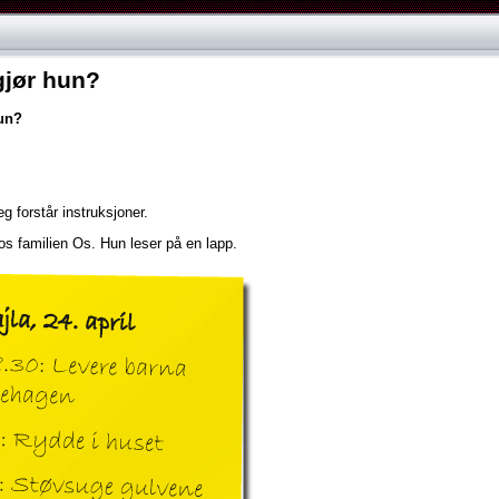
gjør hun?
un?
eg
forstår
instruksjoner.
os
familien
Os.
Hun
leser
på
en
lapp.