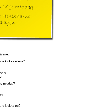
ålene.
øre
klokka
elleve?
vene
e
ge
middag?
olv
øre
klokka
tre?