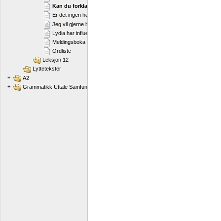
Kan du forklare meg veien til legen?
Er det ingen her?
Jeg vil gjerne bestille en time
Lydia har influensa
Meldingsboka
Ordliste
Leksjon 12
Lyttetekster
+
A2
+
Grammatikk Uttale Samfunnskunnskap