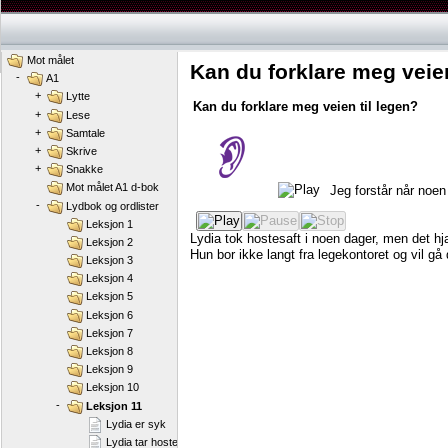
Mot målet
Kan du forklare meg veien
-
A1
+
Lytte
Kan
du
forklare
meg
veien
til
legen?
+
Lese
+
Samtale
+
Skrive
+
Snakke
Mot målet A1 d-bok
Jeg
forstår
når
noen
-
Lydbok og ordlister
Leksjon 1
Lydia
tok
hostesaft
i
noen
dager,
men
det
hj
Leksjon 2
Hun
bor
ikke
langt
fra
legekontoret
og
vil
gå
Leksjon 3
Leksjon 4
Leksjon 5
Leksjon 6
Leksjon 7
Leksjon 8
Leksjon 9
Leksjon 10
-
Leksjon 11
Lydia er syk
Lydia tar hostesaft