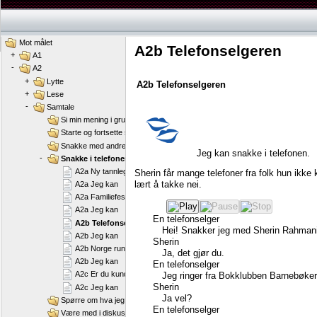
Mot målet
A2b Telefonselgeren
+
A1
-
A2
+
Lytte
A2b
Telefonselgeren
+
Lese
-
Samtale
Si min mening i grupper
Starte og fortsette samtaler
Snakke med andre om dagligdagse ting
Jeg
kan
snakke
i
telefonen.
-
Snakke i telefonen
A2a Ny tannlegetime
Sherin
får
mange
telefoner
fra
folk
hun
ikke
lært
å
takke
nei.
A2a Jeg kan
A2a Familiefester
A2a Jeg kan
En
telefonselger
A2b Telefonselgeren
Hei!
Snakker
jeg
med
Sherin
Rahman
A2b Jeg kan
Sherin
A2b Norge rundt
Ja,
det
gjør
du.
A2b Jeg kan
En
telefonselger
A2c Er du kunde i banken?
Jeg
ringer
fra
Bokklubben
Barnebøker
Sherin
A2c Jeg kan
Ja
vel?
Spørre om hva jeg vil i butikker og på kontorer
En
telefonselger
Være med i diskusjoner for å løse et problem eller en oppgave