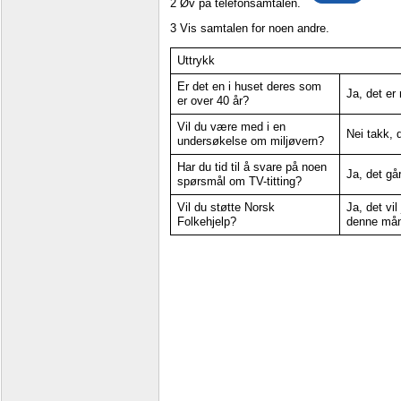
2
Øv
på
telefonsamtalen.
3
Vis
samtalen
for
noen
andre.
Uttrykk
Er
det
en
i
huset
deres
som
Ja,
det
er
er
over
40
år?
Vil
du
være
med
i
en
Nei
takk,
undersøkelse
om
miljøvern?
Har
du
tid
til
å
svare
på
noen
Ja,
det
gå
spørsmål
om
TV-titting?
Vil
du
støtte
Norsk
Ja,
det
vil
Folkehjelp?
denne
mån