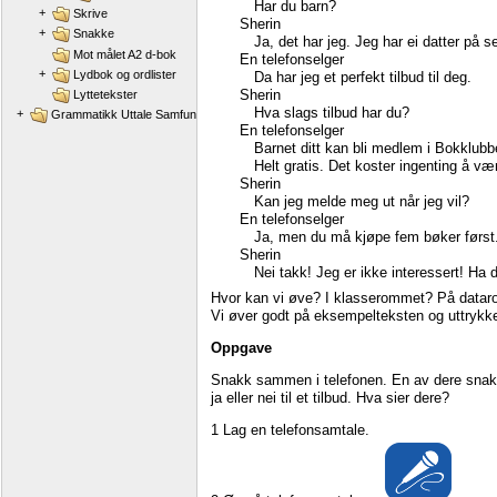
Har
du
barn?
+
Skrive
Sherin
+
Snakke
Ja,
det
har
jeg.
Jeg
har
ei
datter
på
s
Mot målet A2 d-bok
En
telefonselger
+
Lydbok og ordlister
Da
har
jeg
et
perfekt
tilbud
til
deg.
Sherin
Lyttetekster
Hva
slags
tilbud
har
du?
+
Grammatikk Uttale Samfunnskunnskap
En
telefonselger
Barnet
ditt
kan
bli
medlem
i
Bokklubb
Helt
gratis.
Det
koster
ingenting
å
væ
Sherin
Kan
jeg
melde
meg
ut
når
jeg
vil?
En
telefonselger
Ja,
men
du
må
kjøpe
fem
bøker
først
Sherin
Nei
takk!
Jeg
er
ikke
interessert!
Ha
d
Hvor
kan
vi
øve?
I
klasserommet?
På
data
Vi
øver
godt
på
eksempelteksten
og
uttrykk
Oppgave
Snakk
sammen
i
telefonen.
En
av
dere
snak
ja
eller
nei
til
et
tilbud.
Hva
sier
dere?
1
Lag
en
telefonsamtale.