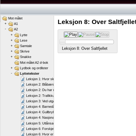
Mot målet
Leksjon 8: Over Saltfjelle
+
A1
-
A2
+
Lytte
+
Lese
+
Samtale
Leksjon 8: Over Saltfjellet
+
Skrive
+
Snakke
Mot målet A2 d-bok
+
Lydbok og ordlister
-
Lyttetekster
Leksjon 1: Hvor skal vi sette sengen
Leksjon 2: Blåbærdrikk
Leksjon 2: Du har nå kommet til
Leksjon 2: Trafikkulykken
Leksjon 3: Ved utgangen
Leksjon 4: Barnedåp og konfirmasjon
Leksjon 4: Gullbryllup
Leksjon 4: Nasjonaldagen
Leksjon 5: Utlånsautomaten på blblioteket
Leksjon 6: Forskjelige høytider
Leksjon 6: Hvor er dere