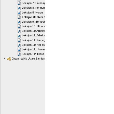
Leksjon 7: På nasjonalgalleriet
Leksjon 8: Kongen og dronningen
Leksjon 8: Norge
Leksjon 8: Over Saltfjellet
Leksjon 9: Bompenger i Norge
Leksjon 10: Utdanning er viktig
Leksjon 11: Arbeidsdagen min
Leksjon 11: Arbeidsmarkede
Leksjon 11: Får jeg plass
Leksjon 11: Har du bestemt deg
Leksjon 11: Hva er intern kontroll
Leksjon 11: Tilbud på verktøy
+
Grammatikk Uttale Samfunnskunnskap