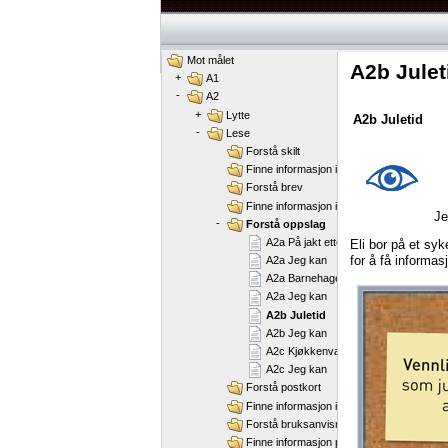
Mot målet
A2b Julet
+
A1
-
A2
+
Lytte
A2b
Juletid
-
Lese
Forstå skilt
Finne informasjon i reklamebrosjyrer elle
Forstå brev
Finne informasjon i tekster
Je
-
Forstå oppslag
A2a På jakt etter bolig
Eli
bor
på
et
syk
for
å
få
informas
A2a Jeg kan
A2a Barnehagen
A2a Jeg kan
A2b Juletid
A2b Jeg kan
A2c Kjøkkenvakt
A2c Jeg kan
Forstå postkort
Finne informasjon i kataloger
Forstå bruksanvisninger
Finne informasjon på lister