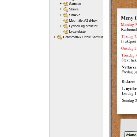
+
Samtale
+
Skrive
+
Snakke
Mot målet A2 d-bok
+
Lydbok og ordlister
Lyttetekster
+
Grammatikk Uttale Samfunnskunnskap