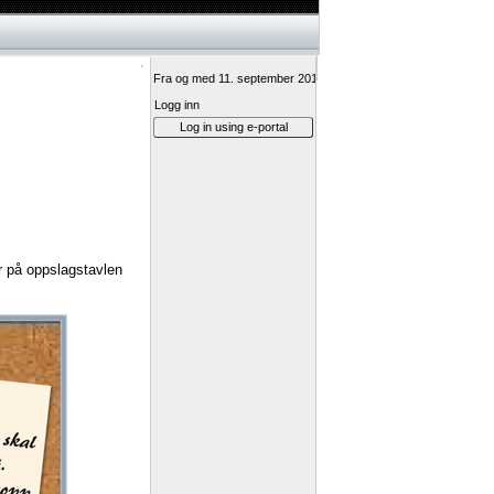
Fra og med 11. september 2017 vil innlogging til Min vei-ressurs
Logg inn
Log in using e-portal
r
på
oppslagstavlen