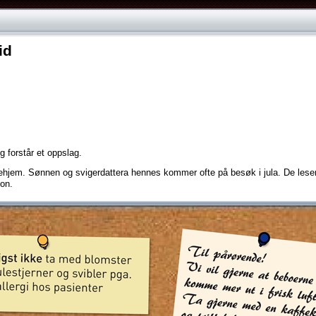
id
r annonser
g
forstår
et
oppslag.
ehjem.
Sønnen
og
svigerdattera
hennes
kommer
ofte
på
besøk
i
jula.
De
lese
jon.