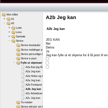
Mot målet
A2b Jeg kan
+
A1
-
A2
+
Lytte
A2b
Jeg
kan
+
Lese
+
Samtale
JEG
KAN
-
Skrive
Nei
Skrive beskjeder
Delvis
Skrive meldinger på SMS
Ja
Skrive personlige brev
Jeg
kan
fylle
ut
et
skjema
for
å
få
post
til
en
Skrive e-post
-
Fylle ut skjemaer
A2a Kan jeg få fri?
A2a Jeg kan
A2a Helse og kosthold
A2a Jeg kan
A2b Feriepost
A2b Jeg kan
A2c Arbeidsavtale
A2c Jeg kan
Ta notater
Skrive tekster om familien min, hjemstedet mitt, byen min, skolen min eller a