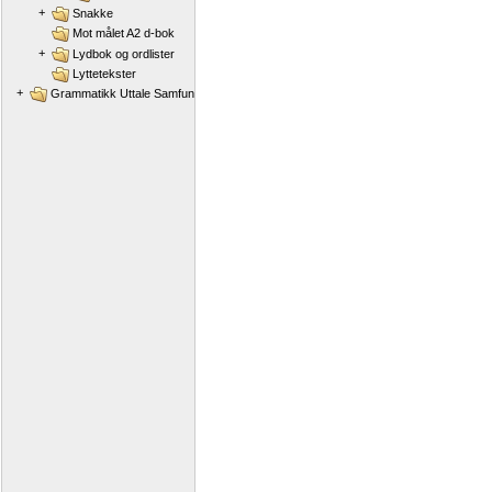
+
Snakke
Mot målet A2 d-bok
+
Lydbok og ordlister
Lyttetekster
+
Grammatikk Uttale Samfunnskunnskap