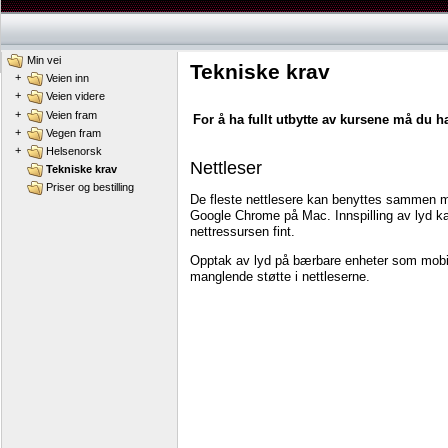
Min vei
Tekniske krav
+
Veien inn
+
Veien videre
+
Veien fram
For
å
ha
fullt
utbytte
av
kursene
må
du
h
+
Vegen fram
+
Helsenorsk
Nettleser
Tekniske krav
Priser og bestilling
De
fleste
nettlesere
kan
benyttes
sammen
Google
Chrome
på
Mac.
Innspilling
av
lyd
k
nettressursen
fint.
Opptak
av
lyd
på
bærbare
enheter
som
mobi
manglende
støtte
i
nettleserne.