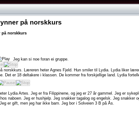
gynner på norskkurs
r
på
norskkurs
Jeg
kan
si
noe
foran
ei
gruppe.
på
norskkurs.
Læreren
heter
Agnes
Fjeld.
Hun
smiler
til
Lydia.
Lydia
liker
lære
e.
Det
er
18
deltakere
i
klassen.
De
kommer
fra
forskjellige
land.
Lydia
fortell
eter
Lydia
Artes.
Jeg
er
fra
Filippinene,
og
jeg
er
27
år
gammel.
Jeg
er
sykepl
hos
naboen.
Jeg
er
hushjelp.
Jeg
snakker
tagalog
og
engelsk.
Jeg
snakker
o
Jeg
er
gift,
men
jeg
har
ikke
barn.
Jeg
bor
i
Solveien
3
B
på
Ås.