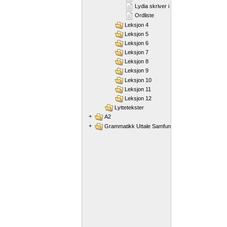
Lydia skriver i ei dagbok
Ordliste
Leksjon 4
Leksjon 5
Leksjon 6
Leksjon 7
Leksjon 8
Leksjon 9
Leksjon 10
Leksjon 11
Leksjon 12
Lyttetekster
+
A2
+
Grammatikk Uttale Samfunnskunnskap