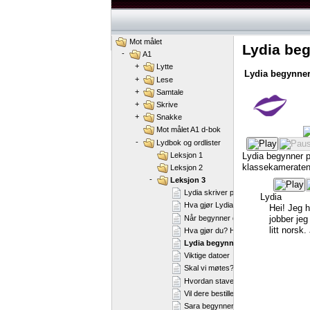
Mot målet
Lydia be
-
A1
+
Lytte
Lydia
begynne
+
Lese
+
Samtale
+
Skrive
+
Snakke
Mot målet A1 d-bok
-
Lydbok og ordlister
Leksjon 1
Lydia
begynner
klassekameraten
Leksjon 2
-
Leksjon 3
Lydia skriver postkort.
Lydia
Hva gjør Lydia og Jørgen på jobb?
Hei!
Jeg
h
Når begynner du på jobb?
jobber
jeg
litt
norsk.
Hva gjør du? Hva liker du å gjøre?
Lydia begynner på norskkurs
Viktige datoer
Skal vi møtes?
Hvordan staver du navnet ditt?
Vil dere bestille?
Sara begynner i språkpraksis