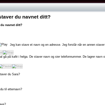
taver du navnet ditt?
du
navnet
ditt?
Jeg
kan
stave
et
navn
og
en
adresse.
Jeg
forstår
når
en
annen
staver
al
gå
på
kafé
i
helga.
De
staver
navn
og
sier
telefonnummer.
De
lagrer
navn
o
taver
du
Sara?
du
til
etternavn?
ave?