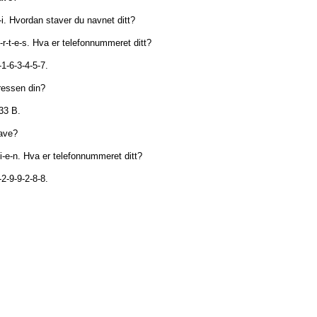
i.
Hvordan
staver
du
navnet
ditt?
-r-t-e-s.
Hva
er
telefonnummeret
ditt?
-1-6-3-4-5-7.
ressen
din?
33
B.
ave?
i-e-n.
Hva
er
telefonnummeret
ditt?
-2-9-9-2-8-8.