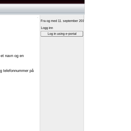
Fra og med 11. september 2017 vil innlogging til Min vei-ressurs
Logg inn
Log in using e-portal
et
navn
og
en
g
telefonnummer
på