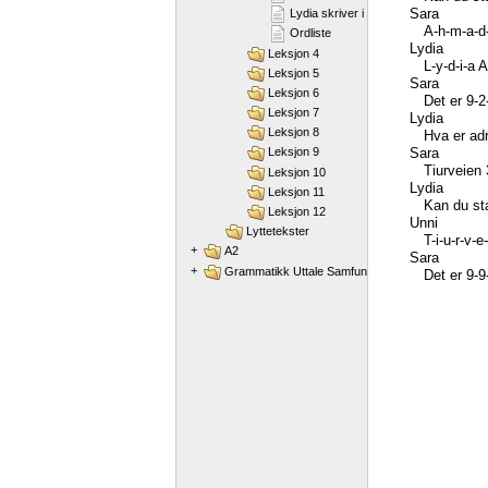
Sara
Lydia skriver i ei dagbok
A-h-m-a-d-
Ordliste
Lydia
Leksjon 4
L-y-d-i-a
A
Leksjon 5
Sara
Leksjon 6
Det
er
9-2
Leksjon 7
Lydia
Leksjon 8
Hva
er
ad
Sara
Leksjon 9
Tiurveien
Leksjon 10
Lydia
Leksjon 11
Kan
du
st
Leksjon 12
Unni
Lyttetekster
T-i-u-r-v-e-
+
A2
Sara
+
Grammatikk Uttale Samfunnskunnskap
Det
er
9-9