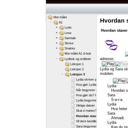
Mot målet
Hvordan s
-
A1
+
Lytte
Hvordan
staver
+
Lese
+
Samtale
+
Skrive
+
Snakke
Mot målet A1 d-bok
adresse.
-
Lydbok og ordlister
Leksjon 1
Lydia
og
Sara
sk
Leksjon 2
mobilen.
-
Leksjon 3
Lydia skriver postkort.
Hva gjør Lydia og Jørgen på jobb?
Lydia
Når begynner du på jobb?
Hvordan
s
Sara
Hva gjør du? Hva liker du å gjøre?
S-a-r-a.
Lydia begynner på norskkurs
Lydia
Viktige datoer
Hva
heter
Skal vi møtes?
Sara
Hvordan staver du navnet ditt?
Ahmadi.
Vil dere bestille?
Lydia
Sara begynner i språkpraksis
Kan
du
st