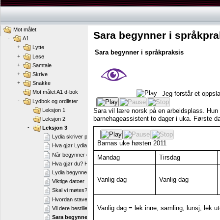
Mot målet
Sara begynner i språkpra
-
A1
+
Lytte
Sara
begynner
i
språkpraksis
+
Lese
+
Samtale
+
Skrive
+
Snakke
Mot målet A1 d-bok
Jeg
forstår
et
oppsl
-
Lydbok og ordlister
Leksjon 1
Sara
vil
lære
norsk
på
en
arbeidsplass.
Hun
barnehageassistent
to
dager
i
uka.
Første
d
Leksjon 2
-
Leksjon 3
Lydia skriver postkort.
Barnas
uke
høsten
2011
Hva gjør Lydia og Jørgen på jobb?
Når begynner du på jobb?
Mandag
Tirsdag
Hva gjør du? Hva liker du å gjøre?
Lydia begynner på norskkurs
Vanlig
dag
Vanlig
dag
Viktige datoer
Skal vi møtes?
Hvordan staver du navnet ditt?
Vanlig
dag
=
lek
inne,
samling,
lunsj,
lek
ut
Vil dere bestille?
Sara begynner i språkpraksis