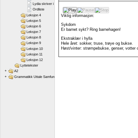
Lydia skriver i ei dagbok
Ordliste
Leksjon 4
Viktig
informasjon:
Leksjon 5
Sykdom
Leksjon 6
Er
barnet
sykt?
Ring
barnehagen!
Leksjon 7
Leksjon 8
Ekstraklær
i
hylla
Hele
året:
sokker,
truse,
trøye
og
bukse.
Leksjon 9
Høst/vinter:
strømpebukse,
genser,
votter
Leksjon 10
Leksjon 11
Leksjon 12
Lyttetekster
+
A2
+
Grammatikk Uttale Samfunnskunnskap