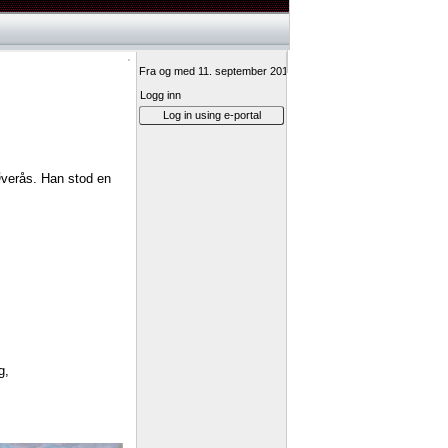
Fra og med 11. september 2017 vil innlogging til Min vei-ressurs
Logg inn
Log in using e-portal
verås.
Han
stod
en
g,