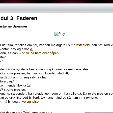
ul 3: Faderen
nstjerne
Bjørnson
m
det
skal
fortelles
om
her,
var
den
mektigste
i
sitt
prestegjeld
;
han
het
Tord
Ø
kontor,
høy
og
alvorlig,
sønn,
sa
han,
-
og
vil ha ham over dåpen
.
isjon
ete?
in.
det
var
da
bygdens
beste
menn
og
kvinner
av
mannens
slekt.
e?
spurte
presten,
han
så
opp.
Bonden
stod
litt,
rbeider
ha
døpt
ham
for
seg
selv,
sa
han.
hverdag?
kiseteknikk
tkommende
klokka
12.
e?
spurte
presten.
genting,
sa
bonden,
han
dreide
luen
som
om
han
ville
gå.
Da
reiste
presten
se
han
og
gikk
like
bort
til
Tord,
tok
hans
hånd
og
så
ham
inn
i
øynene:
t
må
bli
deg
til
velsignelse
!
den
dagen
stod
Tord
i
prestens
stue.