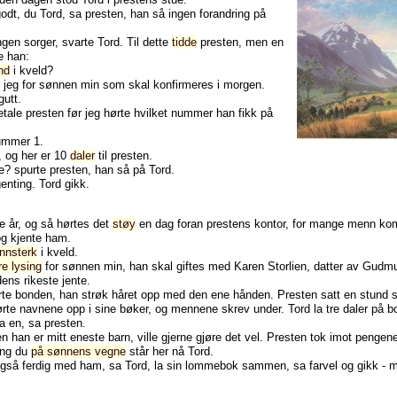
odt,
du
Tord,
sa
presten,
han
så
ingen
forandring
på
ngen
sorger,
svarte
Tord.
Til
dette
tidde
presten,
men
en
e
han:
nd
i
kveld?
jeg
for
sønnen
min
som
skal
konfirmeres
i
morgen.
gutt.
etale
presten
før
jeg
hørte
hvilket
nummer
han
fikk
på
ummer
1.
,
og
her
er
10
daler
til
presten.
e?
spurte
presten,
han
så
på
Tord.
genting.
Tord
gikk.
te
år,
og
så
hørtes
det
støy
en
dag
foran
prestens
kontor,
for
mange
menn
ko
og
kjente
ham.
nnsterk
i
kveld.
e lysing
for
sønnen
min,
han
skal
giftes
med
Karen
Storlien,
datter
av
Gudm
dens
rikeste
jente.
rte
bonden,
han
strøk
håret
opp
med
den
ene
hånden.
Presten
satt
en
stund
ørte
navnene
opp
i
sine
bøker,
og
mennene
skrev
under.
Tord
la
tre
daler
på
b
a
en,
sa
presten.
en
han
er
mitt
eneste
barn,
ville
gjerne
gjøre
det
vel.
Presten
tok
imot
pengene
ng
du
på sønnens vegne
står
her
nå
Tord.
gså
ferdig
med
ham,
sa
Tord,
la
sin
lommebok
sammen,
sa
farvel
og
gikk
-
m