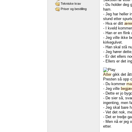
Tekniske krav
-
Du
holder
deg
g
ham.
Priser og bestilling
-
Jeg
har
heller
i
stund
etter
spurt
-
Hva
er
ditt
ære
-
I
kveld
kommer
-
Han
er
en
flink
-
Jeg
ville
ikke
b
kirkegulvet.
-
Han
skal
stå
n
-
Jeg
hører
dette
-
Er
det
ellers
no
-
Ellers
er
det
in
Atter
gikk
det
åt
Presten
så
opp
-
Du
kommer
ma
-
Jeg
ville
begjær
-
Dette
er
jo
byg
-
De
sier
så,
sva
ingenting,
men
f
-
Jeg
skal
bare
h
-
Vet
det
nok,
m
-
Det
er
tredje
ga
-
Men
nå
er
jeg
o
etter.