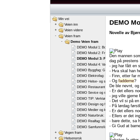
Min vei
DEMO Mod
+
Veien inn
+
Veien videre
Novelle
av
Bjør
-
Veien fram
-
Demo Veien fram
DEMO Modul 1: Bonden og kråka
DEMO Modul 2: Fredssang
Den
mannen
so
DEMO Modul 3: Faderen
dag
på
prestens
DEMO Modul 4: Varg Veum
-
jeg
har
fått
en
DEMO Byggfag: Gammel norsk byggetrad
-
Hva
skal
han
h
-
Finn,
etter
far
m
DEMO Elektrofag: Verktøy
-
Og
fadderne
?
DEMO Helse- og sosialfag: Episode
De
ble
nevnt,
og
DEMO Restaurant og matfag: Lutefisk
-
Er
det
ellers
no
DEMO Sevice og samferdsel: Kontormeda
-
jeg
ville
gjerne
DEMO TIP: Verktøy
-
Det
vil
si
på
en
DEMO Design og håndverk: Skisser og s
-
På
lørdag
førs
DEMO Medier og kommunikasjon
-
Er
det
ellers
no
-
Ellers
er
det
in
DEMO Naturbruk: Friluftsliv, jakt og fiske
-
bare
dette,
sa
DEMO Realfag: Måleenheter
-
Gi
Gud
at
barne
DEMO Samfunnsfag: Kjønnsroller
+
Vegen fram
+
Helsenorsk
Seksten
år
etter