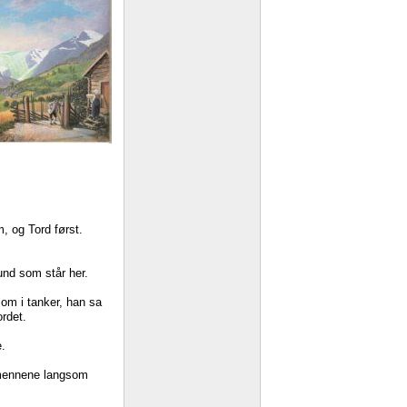
m,
og
Tord
først.
und
som
står
her.
som
i
tanker,
han
sa
ordet.
.
ennene
langsom